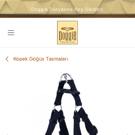
İçeriğe atla
Doggie Dünyasına Hoş Geldiniz
Köpek Göğüs Tasmaları