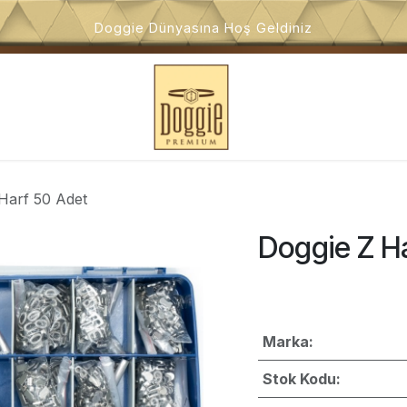
Doggie Dünyasına Hoş Geldiniz
i
Köpek Oyuncakları
Köpek Dış Mekan Ürünleri
Kö
Harf 50 Adet
Doggie Z H
Marka:
Stok Kodu: