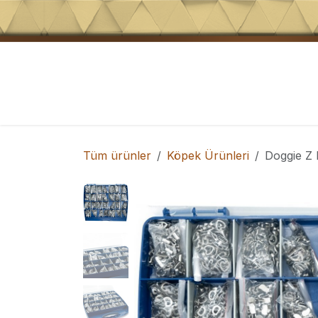
İçeriğe atla
Köpek Tasmaları
Köpek Eğitim Ürünler
Tüm ürünler
Köpek Ürünleri
Doggie Z 