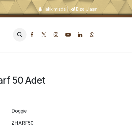
Hakkımızda
|
Bize Ulaşın
pek Tuvalet ve Hijyen Ürünleri
arf 50 Adet
Doggie
ZHARF50