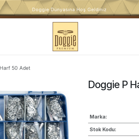
Doggie Dünyasına Hoş Geldiniz
i
Köpek Oyuncakları
Köpek Dış Mekan Ürünleri
Kö
Harf 50 Adet
Doggie P H
Marka:
Stok Kodu: