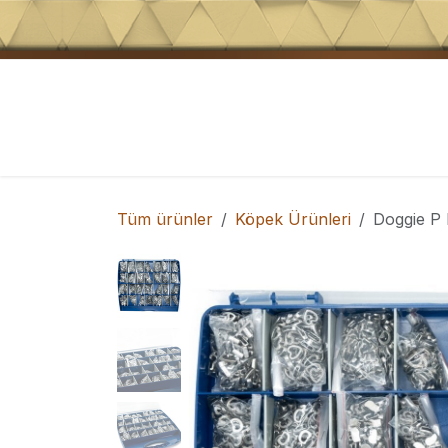
İçeriğe atla
Köpek Tasmaları
Köpek Eğitim Ürünler
Tüm ürünler
Köpek Ürünleri
Doggie P 