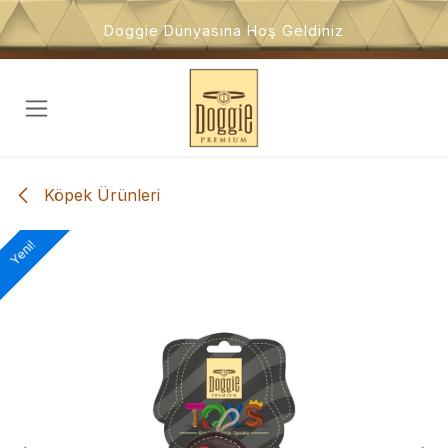
İçeriğe atla
Doggie Dünyasına Hoş Geldiniz
Köpek Ürünleri
Yeni!
Yeni!