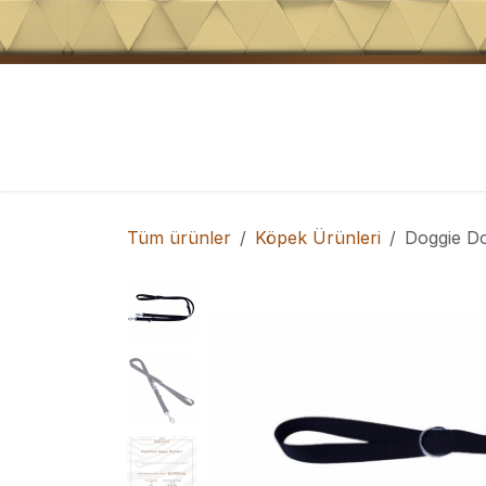
İçeriğe atla
Köpek Tasmaları
Köpek Eğitim Ürünler
Tüm ürünler
Köpek Ürünleri
Doggie D