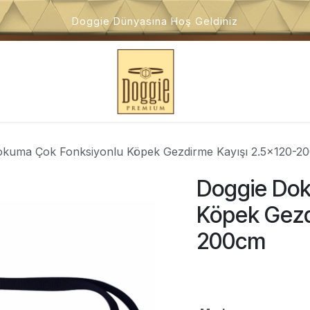
Doggie Dünyasına Hoş Geldiniz
i
Köpek Oyuncakları
Köpek Dış Mekan Ürünleri
Kö
okuma Çok Fonksiyonlu Köpek Gezdirme Kayışı 2.5x120-2
Doggie Dok
Köpek Gezd
200cm