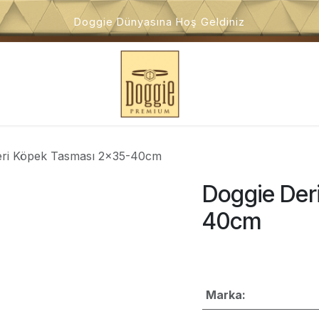
Doggie Dünyasına Hoş Geldiniz
i
Köpek Oyuncakları
Köpek Dış Mekan Ürünleri
Kö
eri Köpek Tasması 2x35-40cm
Doggie Der
40cm
Marka: