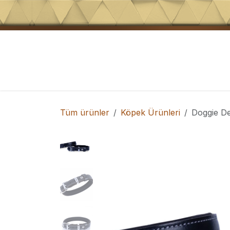
İçeriğe atla
Köpek Tasmaları
Köpek Eğitim Ürünler
Tüm ürünler
Köpek Ürünleri
Doggie D