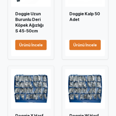
Doggie Uzun
Doggie Kalp 50
Burunlu Deri
Adet
Köpek Ağızlığı
S 45-50cm
Ürünü İncele
Ürünü İncele
Doggie X Harf
Doggie W Harf